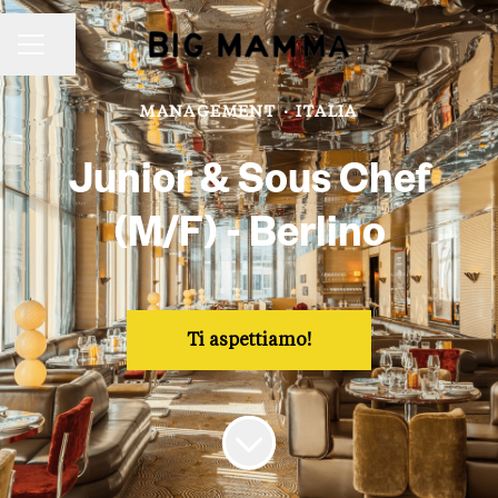
Condividi la pagina
Menu Carriera
MANAGEMENT
·
ITALIA
Junior & Sous Chef
(M/F) - Berlino
Ti aspettiamo!