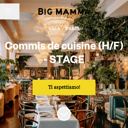
Partager la page
Menu carrière
SALA
·
PARIS
Commis de cuisine (H/F)
- STAGE
Ti aspettiamo!